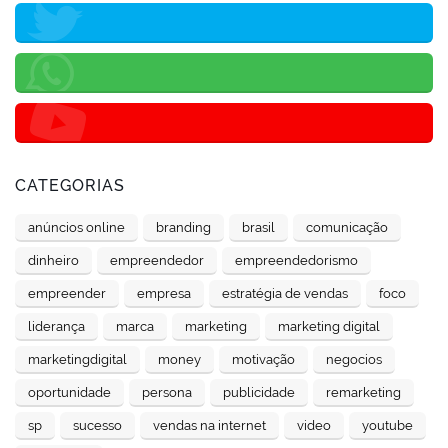
CATEGORIAS
anúncios online
branding
brasil
comunicação
dinheiro
empreendedor
empreendedorismo
empreender
empresa
estratégia de vendas
foco
liderança
marca
marketing
marketing digital
marketingdigital
money
motivação
negocios
oportunidade
persona
publicidade
remarketing
sp
sucesso
vendas na internet
video
youtube