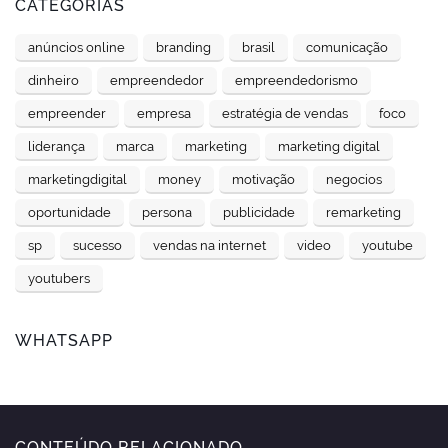
CATEGORIAS
anúncios online
branding
brasil
comunicação
dinheiro
empreendedor
empreendedorismo
empreender
empresa
estratégia de vendas
foco
liderança
marca
marketing
marketing digital
marketingdigital
money
motivação
negocios
oportunidade
persona
publicidade
remarketing
sp
sucesso
vendas na internet
video
youtube
youtubers
WHATSAPP
CONTEÚDO RELACIONADO