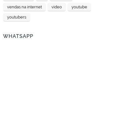
vendas na internet
video
youtube
youtubers
WHATSAPP