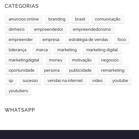
CATEGORIAS
anúncios online
branding
brasil
comunicação
dinheiro
empreendedor
empreendedorismo
empreender
empresa
estratégia de vendas
foco
liderança
marca
marketing
marketing digital
marketingdigital
money
motivação
negocios
oportunidade
persona
publicidade
remarketing
sp
sucesso
vendas na internet
video
youtube
youtubers
WHATSAPP